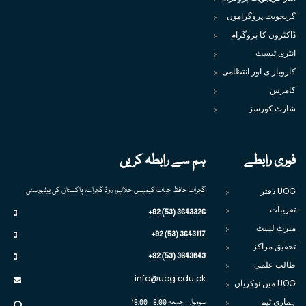
گریجویٹ پروگراموں
ڈاکٹروں کا پروگرام
انٹری ٹیسٹ
کاروبار ی اور انتظامی
کامرس
شارٹ کورسز
فوری رابطے
ہم سے رابطہ کریں
UOG دفتر
گجرات حافظ حیات کیمپس جلالپور روڈ گجرات، پاکستان کی یونیورسٹی
تقریبات
+92 (53) 3643326
میرٹ لسٹ
+92 (53) 3643117
تحقیق مراکز
+92 (53) 3643043
طالب علمی
info@uog.edu.pk
UOG میں نوکریاں
ہماری ٹیم
سوموار - جمعہ 8.00 - 18.00