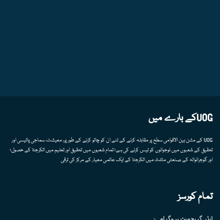
UOGکے بارے میں
UOG کے مشن بین الاقوامی سطح پر مقابلہ کرنے کے لئے ان کو چالو کرنے کے طور پر، معیشت، سماجی پالیسی اور
تحقیق کے شعبوں میں نوجوانوں کو لیس کرنے کی ہے؛ تمام شعبوں میں تحقیق اور تعلیم میں اتکرجتا کے حصول؛
اور گوجرانوالہ کے صنعتی مثلث میں اتکرجتا کے ایک عالمی معیار کے مرکز کی ترقی
تمام کورسز
انڈر گریجویٹ پروگرام