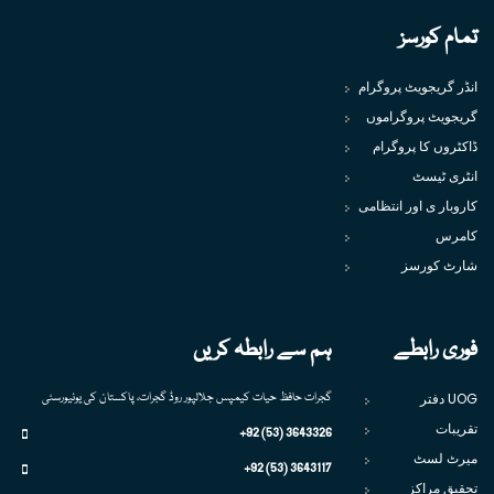
تمام کورسز
انڈر گریجویٹ پروگرام
گریجویٹ پروگراموں
ڈاکٹروں کا پروگرام
انٹری ٹیسٹ
کاروبار ی اور انتظامی
کامرس
شارٹ کورسز
فوری رابطے
ہم سے رابطہ کریں
UOG دفتر
گجرات حافظ حیات کیمپس جلالپور روڈ گجرات، پاکستان کی یونیورسٹی
تقریبات
+92 (53) 3643326
میرٹ لسٹ
+92 (53) 3643117
تحقیق مراکز