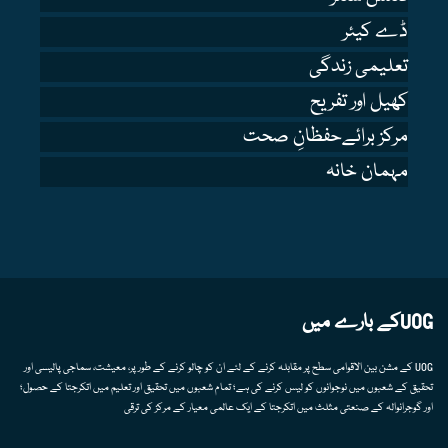
ڈے کیئر
تعلیمی زندگی
کھیل اور تفریح
مرکز برائےحفظانِ صحت
مہمان خانہ
UOGکے بارے میں
UOG کے مشن بین الاقوامی سطح پر مقابلہ کرنے کے لئے ان کو چالو کرنے کے طور پر، معیشت، سماجی پالیسی اور
تحقیق کے شعبوں میں نوجوانوں کو لیس کرنے کی ہے؛ تمام شعبوں میں تحقیق اور تعلیم میں اتکرجتا کے حصول؛
اور گوجرانوالہ کے صنعتی مثلث میں اتکرجتا کے ایک عالمی معیار کے مرکز کی ترقی