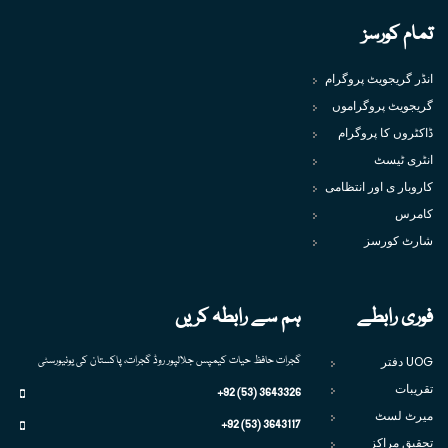
تمام کورسز
انڈر گریجویٹ پروگرام
گریجویٹ پروگراموں
ڈاکٹروں کا پروگرام
انٹری ٹیسٹ
کاروبار ی اور انتظامی
کامرس
شارٹ کورسز
فوری رابطے
ہم سے رابطہ کریں
UOG دفتر
گجرات حافظ حیات کیمپس جلالپور روڈ گجرات، پاکستان کی یونیورسٹی
تقریبات
+92 (53) 3643326
میرٹ لسٹ
+92 (53) 3643117
تحقیق مراکز