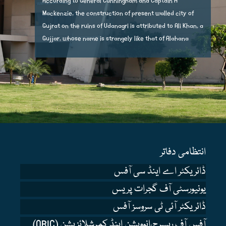
According to General Cunningham and Captain H
Mackenzie, the construction of present walled city of
Gujrat on the ruins of Udanagri is attributed to Ali Khan, a
Gujjar, whose name is strangely like that of Alahana
انتظامی دفاتر
ڈائریکٹر اے اینڈ سی آفس
یونیورسٹی آف گجرات پریس
ڈائریکٹر آئی ٹی سروسز آفس
آفس آف ریسرچ،انوویشن اینڈ کمرشلائزیشن (ORIC)