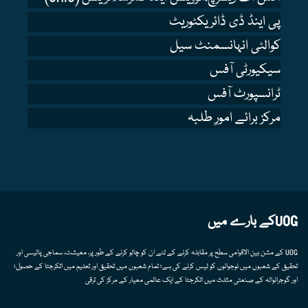
پی اینڈ ڈی ڈائریکٹوریٹ
کوالٹی انہانسمنٹ سیل
سیکیورٹی آفس
ٹرانسپورٹ آفس
مرکز برائے امورِ طلبہ
UOGکے بارے میں
UOG کے مشن بین الاقوامی سطح پر مقابلہ کرنے کے لئے ان کو چالو کرنے کے طور پر، معیشت، سماجی پالیسی اور
تحقیق کے شعبوں میں نوجوانوں کو لیس کرنے کی ہے؛ تمام شعبوں میں تحقیق اور تعلیم میں اتکرجتا کے حصول؛
اور گوجرانوالہ کے صنعتی مثلث میں اتکرجتا کے ایک عالمی معیار کے مرکز کی ترقی