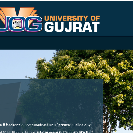
 H Mackenzie, the construction of present walled city
ed to Ali Khan, a Gujjar, whose name is strangely like that