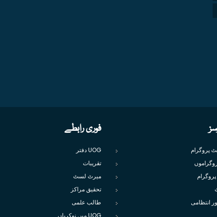
سز
فوری رابطے
یٹ پروگرام
UOG دفتر
وگراموں
تقریبات
پروگرام
میرٹ لسٹ
تحقیق مراکز
ور انتظامی
طالب علمی
UOG میں نوکریاں