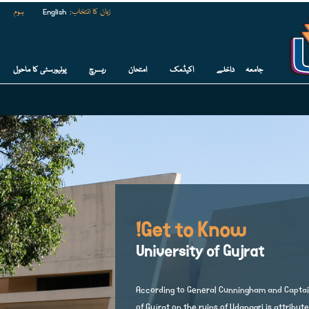
زبان کا انتخاب
:
English
ہوم
جامعہ
داخلے
اکیڈمک
امتحان
ریسرچ
یونیورسٹی کا ماحول
Get to Know!
University of Gujrat
According to General Cunningham and Captain
of Gujrat on the ruins of Udanagri is attribut