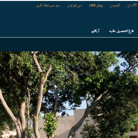
لاگ ان
کیمپس
پورٹل LMS
سی ایم ایس
ہم سے رابطہ کریں
فارغ التحصیل طلبہ
آرکائیو