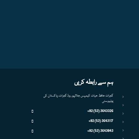
ہم سے رابطہ کریں
گجرات حافظ حیات کیمپس جلالپور روڈ گجرات، پاکستان کی
یونیورسٹی
+92 (53) 3643326
+92 (53) 3643117
+92 (53) 3643043