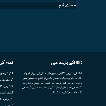
ہماری ٹیم
UOGکے بارے میں
تمام کور
انڈر گریجو
UOG کے مشن بین الاقوامی سطح پر مقابلہ کرنے کے لئے ان کو چالو
کرنے کے طور پر، معیشت، سماجی پالیسی اور تحقیق کے شعبوں میں
گریجویٹ پر
نوجوانوں کو لیس کرنے کی ہے؛ تمام شعبوں میں تحقیق اور تعلیم میں
ڈاکٹروں کا 
اتکرجتا کے حصول؛ اور گوجرانوالہ کے صنعتی مثلث میں اتکرجتا کے
انٹری ٹیسٹ
ایک عالمی معیار کے مرکز کی ترقی
کاروبار ی ا
کامرس