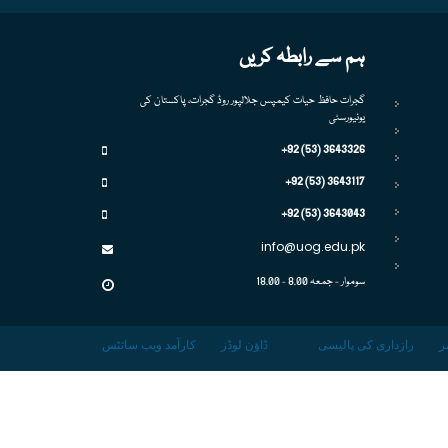
ہم سے رابطہ کریں
گجرات حافظ حیات کیمپس جلالپور روڈ گجرات، پاکستان کی
یونیورسٹی
+92 (53) 3643326
+92 (53) 3643117
+92 (53) 3643043
info@uog.edu.pk
سوموار - جمعہ 8.00 - 18.00
ر
رازداری کی پالیسی
ڈاؤن لوڈز
کارآمد ویب سائٹس