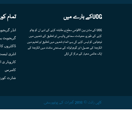
UOGکے بارے میں
تمام کور
انڈر گریجو
UOG کے مشن بین الاقوامی سطح پر مقابلہ کرنے کے لئے ان کو چالو
کرنے کے طور پر، معیشت، سماجی پالیسی اور تحقیق کے شعبوں میں
گریجویٹ پر
نوجوانوں کو لیس کرنے کی ہے؛ تمام شعبوں میں تحقیق اور تعلیم میں
ڈاکٹروں کا 
اتکرجتا کے حصول؛ اور گوجرانوالہ کے صنعتی مثلث میں اتکرجتا کے
انٹری ٹیسٹ
ایک عالمی معیار کے مرکز کی ترقی
کاروبار ی ا
کامرس
شارٹ کور
کاپی رائٹ © 2016 گجرات کے یونیورسٹی.