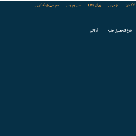
لاگ ان
کیمپس
پورٹل LMS
سی ایم ایس
ہم سے رابطہ کریں
فارغ التحصیل طلبہ
آرکائیو