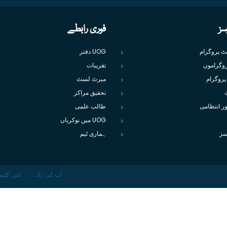
سز
فوری رابطے
یٹ پروگرام
UOG دفتر
وگراموں
تقریبات
پروگرام
میرٹ لسٹ
تحقیق مراکز
ور انتظامی
طالب علمی
UOG میں نوکریاں
سز
ہماری ٹیم
آپ کی رائے
ڈس کلیم